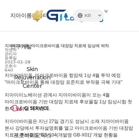
지아이롱제비티
KR

연구개발
지아이바이옴, 마이크로바이옴 대장암 치료제 임상에 박차
작성자
관리자
등록일
2023-02-28
조회수
Skin
640
지아이바이옴, 마이크로바이옴 항암제 1상 4월 투약 예정
Rejuvenation
"마이크로바이옴 통해 대장암 표준치료 부작용 극복 기대"
Center
지아이이노베이션 관계사 지아이바이옴이 오는 4월
마이크로바이옴 기반 대장암 치료제 후보물질 1상 임상시험 첫
환자 투약을 개시한다.
지아이바이옴은 지난 27일 경기도 성남시 소재 지아이바이옴
본사 강당에서 투자설명회를 열고 마이크로바이옴 기반 대장암
프로바이오틱스
치료제 후보물질 ‘GB-104(개발명 GB-X01)’ 개발 현황을