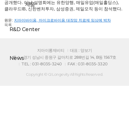
공개했다. 이날 설명회에는 유한양행, 매일유업(매일홀딩스),
제품
클라우드IB, 신한벤처투자, 삼성증권, 제일모직 등이 참석했다.
원문:
지아이바이옴, 마이크로바이옴 대장암 치료제 임상에 박차
목록
R&D Center
지아이롱제비티
대표 : 양보기
주소 : 경기 성남시 중원구 갈마치로 288번길 14, B동 1567호
News
TEL : 031-8035-3240
FAX : 031-8035-3320
Copyright © GI Longevity All Rights Reserved.