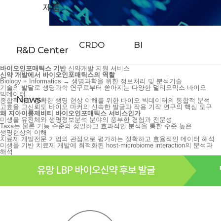
제품
CRDO
BI
R&D Center
바이오인포매틱스 기반
신약개발 지원 서비스
신약 개발에서 바이오인포매틱스의 역할
Biology + Informatics → 생명과학을 위한 정보처리 및 분석기술
기술의 발달로 생명과학 연구로부터 쏟아지는 다양한 멀티오믹스 바이오
빅데이터
News
종합적이고 정확한 생명 현상 이해를 위한 바이오 빅데이터의 통합적 분석
고효율 고신뢰도 바이오 마커의 신속한 발굴과 작용 기작 연구의 핵심 도구
왜 지아이롱제비티 바이오인포매틱스 서비스인가
미생물 유전체와 생명정보분석 분야의 풍부한 경험과 전문성
Taxa는 물론 기능 수준의 정밀하고 효과적인 분석을 통한 수준 높은
생명현상의 이해
치료제 개발전문 기업의 관점으로 평가하는 정확하고 효율적인 데이터 해석
미생물 기반 치료제 개발에 최적화된 host-microbiome interaction의 분석과
해석