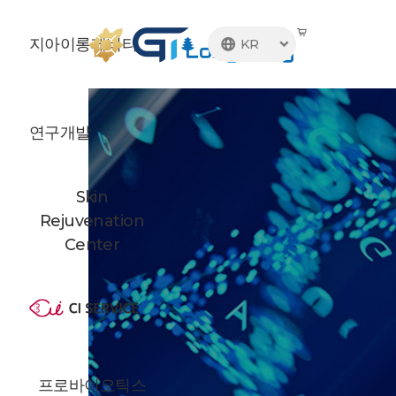
지아이롱제비티
KR

연구개발
Skin
Rejuvenation
Center
프로바이오틱스