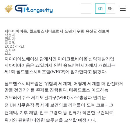
KR
EN
지아이바이옴, 월드헬스시티포럼서 노년기 위한 유산균 선보여
작성자
관리자
등록일
2023-11-21
조회수
414
지아이이노베이션 관계사인 마이크로바이옴 신약개발기업
지아이바이옴은 22일까지 인천 송도컨벤시아에서 개최되는
제1회 월드헬스시티포럼(
WHCF
)에 참가한다고 밝혔다.
월드헬스시티포럼은 '위험의 세계화, 어떻게 세계를 더 안전하게
만들 것인가?' 를 주제로 진행된다. 테워드로스 아드하놈
거브러여수스 세계보건기구(
WHO
) 사무총장과 반기문
전
UN
사무총장 등 세계 보건의료 리더들이 모여 코로나19
팬데믹, 기후 재앙, 인구 고령화 등 인류가 직면한 보건의료
위기와 관련한 다양한 솔루션을 모색할 예정이다.