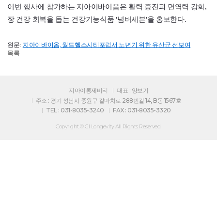
이번 행사에 참가하는 지아이바이옴은 활력 증진과 면역력 강화,
장 건강 회복을 돕는 건강기능식품 '넘버세븐'을 홍보한다.
원문:
지아이바이옴, 월드헬스시티포럼서 노년기 위한 유산균 선보여
목록
지아이롱제비티
대표 : 양보기
주소 : 경기 성남시 중원구 갈마치로 288번길 14, B동 1567호
TEL : 031-8035-3240
FAX : 031-8035-3320
Copyright © GI Longevity All Rights Reserved.